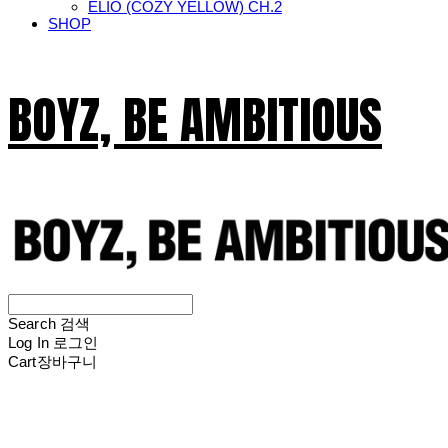
ELIO (COZY YELLOW) CH.2
SHOP
BOYZ, BE AMBITIOUS
Search
검색
Log In
로그인
Cart
장바구니